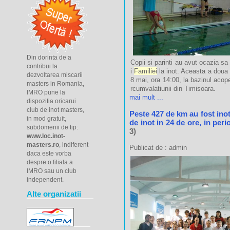
Din dorinta de a
Copii
si
p
arinti au avut ocazia s
contribui la
i
Familiei
la inot. Aceasta a
doua 
dezvoltarea miscarii
8 mai, ora 14:00, la bazinul acope
masters in Romania,
rcumvalatiunii din Timisoara.
IMRO pune la
mai mult ...
dispozitia oricarui
club de inot masters,
Peste 427 de km au fost inot
in mod gratuit,
de inot in 24 de ore, in per
subdomenii de tip:
3)
www.loc.inot-
masters.ro
, indiferent
Publicat de : admin
daca este vorba
despre o filiala a
IMRO sau un club
independent.
Alte organizatii