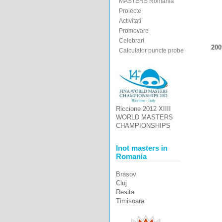
MASTERS Romania
Proiecte
Activitati
Promovare
Celebrari
200
Calculator puncte probe
Riccione 2012 XIIII
WORLD MASTERS
CHAMPIONSHIPS
Inot masters in
Romania
Brasov
Cluj
Resita
Timisoara