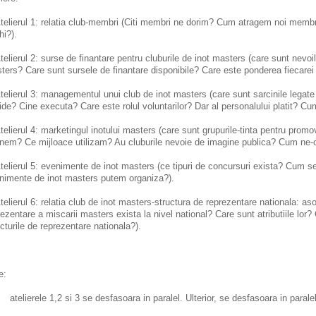
telierul 1: relatia club-membri (Citi membri ne dorim? Cum atragem noi membr
hi?).
telierul 2: surse de finantare pentru cluburile de inot masters (care sunt nevoil
ters? Care sunt sursele de finantare disponibile? Care este ponderea fiecarei s
telierul 3: managementul unui club de inot masters (care sunt sarcinile legate
ide? Cine executa? Care este rolul voluntarilor? Dar al personalului platit? Cum
telierul 4: marketingul inotului masters (care sunt grupurile-tinta pentru prom
nem? Ce mijloace utilizam? Au cluburile nevoie de imagine publica? Cum ne-
telierul 5: evenimente de inot masters (ce tipuri de concursuri exista? Cum s
nimente de inot masters putem organiza?).
telierul 6: relatia club de inot masters-structura de reprezentare nationala: asoc
ezentare a miscarii masters exista la nivel national? Care sunt atributiile lor? C
ucturile de reprezentare nationala?).
e:
telierele 1,2 si 3 se desfasoara in paralel. Ulterior, se desfasoara in paralel 