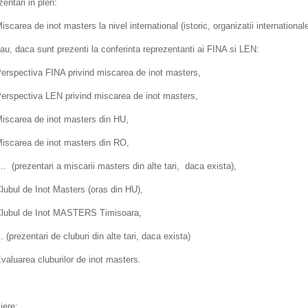
zentari in plen:
iscarea de inot masters la nivel international (istoric, organizatii internationa
au, daca sunt prezenti la conferinta reprezentanti ai FINA si LEN:
erspectiva FINA privind miscarea de inot masters,
erspectiva LEN privind miscarea de inot masters,
iscarea de inot masters din HU,
iscarea de inot masters din RO,
... (prezentari a miscarii masters din alte tari, daca exista),
lubul de Inot Masters (oras din HU),
lubul de Inot MASTERS Timisoara,
. (prezentari de cluburi din alte tari, daca exista)
valuarea cluburilor de inot masters.
iere: