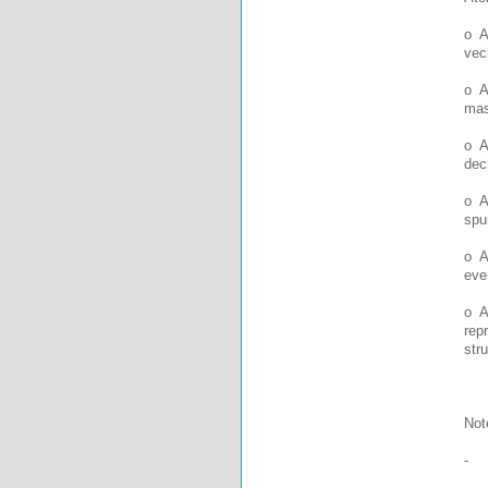
o A
vec
o A
mas
o A
dec
o A
spu
o A
eve
o A
repr
str
Not
- a