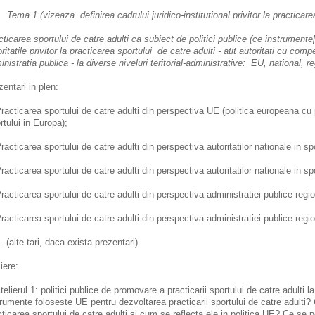
ema 1 (vizeaza definirea cadrului juridico-institutional privitor la practicarea 
ticarea sportului de catre adulti ca subiect de politici publice (ce instrumente[
ritatile privitor la practicarea sportului de catre adulti - atit autoritati cu comp
nistratia publica - la diverse niveluri teritorial-administrative: EU, national, re
zentari in plen:
racticarea sportului de catre adulti din perspectiva UE (politica europeana cu pr
rtului in Europa);
racticarea sportului de catre adulti din perspectiva autoritatilor nationale in sp
racticarea sportului de catre adulti din perspectiva autoritatilor nationale in s
racticarea sportului de catre adulti din perspectiva administratiei publice regi
racticarea sportului de catre adulti din perspectiva administratiei publice regi
. (alte tari, daca exista prezentari).
iere:
elierul 1: politici publice de promovare a practicarii sportului de catre adulti 
trumente foloseste UE pentru dezvoltarea practicarii sportului de catre adulti
cticarea sportului de catre adulti si cum se reflecta ele in politica UE? Ce se