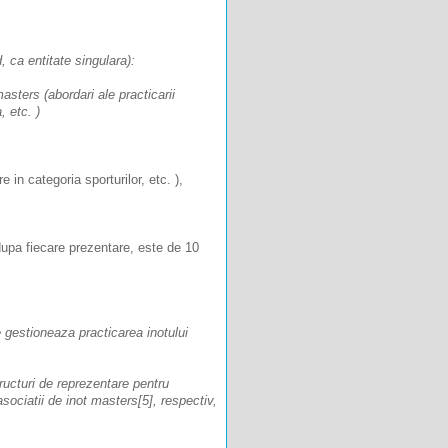
 ca entitate singulara):
masters (abordari ale practicarii
, etc. )
 in categoria sporturilor, etc. ),
dupa fiecare prezentare, este de 10
gestioneaza practicarea inotului
ructuri de reprezentare pentru
sociatii de inot masters[5], respectiv,