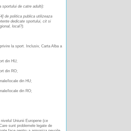
sportului de catre adulti):
4] de politica publica utilizeaza
etente dedicate sportului, cit si
gional, local?).
ivire la sport. Inclusiv, Carta Alba a
ort din HU;
port din RO;
onale/locale din HU;
onale/locale din RO;
la nivelul Uniunii Europene (ce
? Care sunt problemele legate de
 poate face pentru a armoniza nevoile