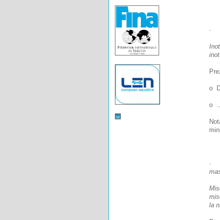
·
Inot
ino
Pre
o D
o ..
Not
min
·
Tem
mast
Mis
mis
la n