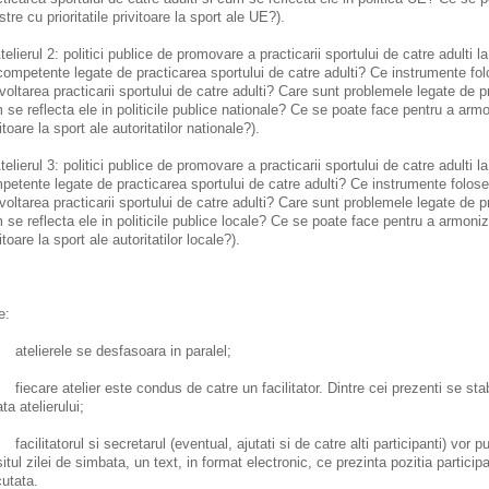
tre cu prioritatile privitoare la sport ale UE?).
elierul 2: politici publice de promovare a practicarii sportului de catre adulti la
competente legate de practicarea sportului de catre adulti? Ce instrumente folo
voltarea practicarii sportului de catre adulti? Care sunt problemele legate de pr
 se reflecta ele in politicile publice nationale? Ce se poate face pentru a armon
itoare la sport ale autoritatilor nationale?).
elierul 3: politici publice de promovare a practicarii sportului de catre adulti la
petente legate de practicarea sportului de catre adulti? Ce instrumente foloses
voltarea practicarii sportului de catre adulti? Care sunt problemele legate de pr
 se reflecta ele in politicile publice locale? Ce se poate face pentru a armoniza
itoare la sport ale autoritatilor locale?).
e:
telierele se desfasoara in paralel;
iecare atelier este condus de catre un facilitator. Dintre cei prezenti se stab
ta atelierului;
cilitatorul si secretarul (eventual, ajutati si de catre alti participanti) vor p
situl zilei de simbata, un text, in format electronic, ce prezinta pozitia participa
cutata.