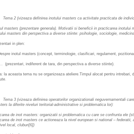
Tema 2 (vizeaza definirea inotului masters ca activitate practicata de individ,
ul masters (prezentare generala). Motivatii si beneficii in practicarea inotului 
tului masters din perspectiva a diverse stiinte: psihologie, sociologie, medicina
zentari in plen:
espre inotul masters (concept, terminologie, clasificari, regulament, pozitionare
.. (prezentari, indiferent de tara, din perspectiva a diverse stiinte).
a: la aceasta tema nu se organizeaza ateliere.Timpul alocat pentru intrebari, 
ute.
a 3 (vizeaza definirea operatorilor organizationali neguvernamentali care 
ers la diferite niveluri teritorial-administrative si problematica lor):
carea de inot masters: organizatii si problematica cu care se confrunta ele (st
carea de inot masters ce actioneaza la nivel european si national – federatii, a
ivel local, cluburi[6])