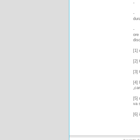
- i
- f
dura
- fa
ore 
dis
[1] 
[2] 
[3]
[4]
„car
[5]
va 
[6]