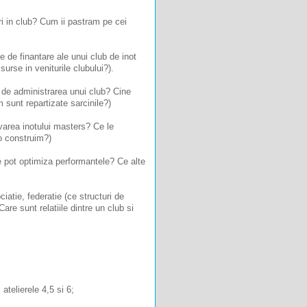
i in club? Cum ii pastram pe cei
e de finantare ale unui club de inot
urse in veniturile clubului?).
 de administrarea unui club? Cine
 sunt repartizate sarcinile?)
ovarea inotului masters? Ce le
o construim?)
e pot optimiza performantele? Ce alte
iatie, federatie (ce structuri de
are sunt relatiile dintre un club si
atelierele 4,5 si 6;