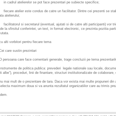
n cadrul atelierelor se pot face prezentari pe subiecte specifice;
iecare atelier este condus de catre un facilitator. Dintre cei prezenti se stab
ta atelierului;
cilitatorul si secretarul (eventual, ajutati si de catre alti participanti) vor tr
de la sfirsitul conferintei, un text, in format electronic, ce prezinta pozitia parti
cutata.
cu alti vorbitori pentru fiecare tema
Cei care sustin prezintari
 O persoana care face comentarii generale, trage concluzii pe tema prezentaril
 Instrumente de politica publica: prevederi legale nationale sau locale, docum
ti albe”), proceduri, linii de finantare, structuri institutionalizate de colaborare, 
 nu mai mult de o prezentare de tara. Daca vor exista mai multe propuneri din 
selecta maximum doua si va anunta rezultatul organizatiilor care au trimis prez
 idem.