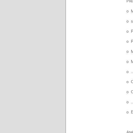
Pre
o M
o s
o P
o P
o M
o M
o .
o C
o C
o ..
o E
Atel