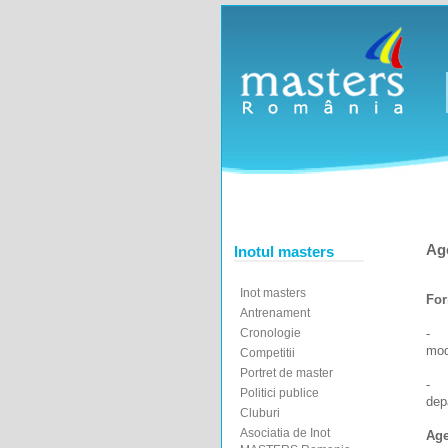
Age
Inotul masters
Inot masters
For
Antrenament
Cronologie
- p
mod
Competitii
Portret de master
- a
Politici publice
depa
Cluburi
Asociatia de Inot
Age