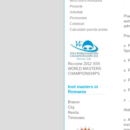
MASTERS Romania
· T
Proiecte
Activitati
Prac
Promovare
auto
Celebrari
admi
Calculator puncte probe
Pre
o P
Spo
o P
Riccione 2012 XIIII
WORLD MASTERS
o P
CHAMPIONSHIPS
o P
Inot masters in
o P
Romania
o ..
Brasov
Cluj
Atel
Resita
Timisoara
o At
ins
pra