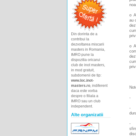
noas
o At
au 
dez
cum
Din dorinta de a
priv
contribui la
dezvoltarea miscarii
o At
masters in Romania,
com
IMRO pune la
dez
dispozitia oricarui
cum
club de inot masters,
priv
in mod gratuit,
subdomenii de tip:
www.loc.inot-
masters.ro
, indiferent
Not
daca este vorba
despre o filiala a
- a
IMRO sau un club
independent.
- f
dura
Alte organizatii
- fa
sfir
dis