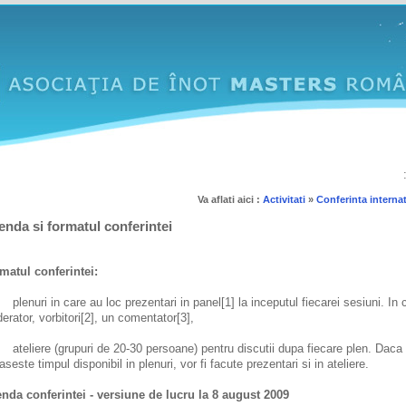
Va aflati aici :
Activitati
»
Conferinta interna
nda si formatul conferintei
matul conferintei:
lenuri in care au loc prezentari in panel[1] la inceputul fiecarei sesiuni. In c
erator, vorbitori[2], un comentator[3],
teliere (grupuri de 20-30 persoane) pentru discutii dupa fiecare plen. Daca
seste timpul disponibil in plenuri, vor fi facute prezentari si in ateliere.
nda conferintei - versiune de lucru la 8 august 2009