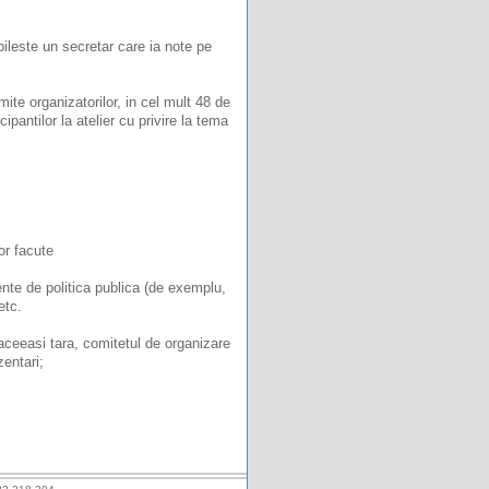
ileste un secretar care ia note pe
imite organizatorilor, in cel mult 48 de
cipantilor la atelier cu privire la tema
or facute
ente de politica publica (de exemplu,
etc.
aceeasi tara, comitetul de organizare
entari;