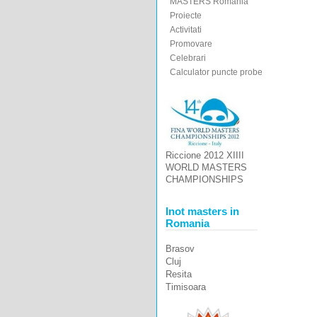
MASTERS Romania
Proiecte
Activitati
Promovare
Celebrari
Calculator puncte probe
Riccione 2012 XIIII
WORLD MASTERS
CHAMPIONSHIPS
Inot masters in
Romania
Brasov
Cluj
Resita
Timisoara